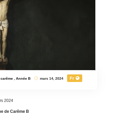
Fr
 carême
,
Année B
mars 14, 2024
rs 2024
e de Carême B