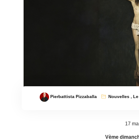
Pierbattista Pizzaballa
Nouvelles
,
Le
17 ma
Vème dimanch