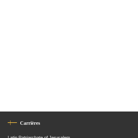
Carrières
Latin Patriarchate of Jerusalem