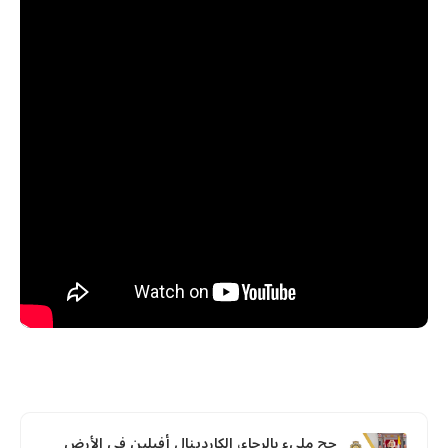
حج مليء بالرجاء، الكاردينال أفيلين في الأرض