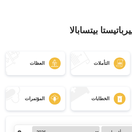
رباتيستا بيتسابالا
التأملات
العظات
الخطابات
المؤتمرات