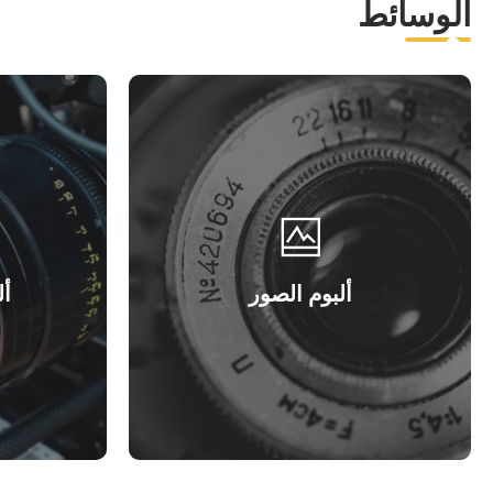
الوسائط
ألبوم الصور
أل