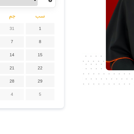
سب
جم
31
1
7
8
14
15
21
22
28
29
4
5