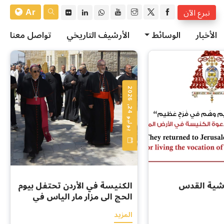
Ar
تبرع الآن
الأخبار
الوسائط
الأرشيف التاريخي
تواصل معنا
ي
و
ل
ي
و
4
,
2
0
2
2
6
رشية القدس
الكنيسة في الأردن تحتفل بيوم
الحج الى مزار مار الياس في
عجلون... بين أمانة النبي ووفاء
المزيد
الله لشعبه