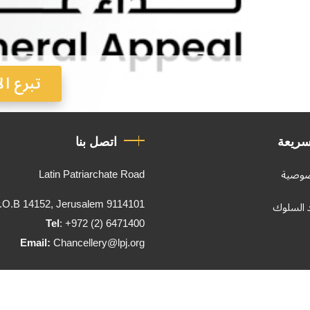
تبرع ال
سريعة
اتصل بنا
Latin Patriarchate Road
صوصية
.O.B 14152, Jerusalem 9114101
د السلوك
Tel
: +972 (2) 6471400
Email:
Chancellery@lpj.org