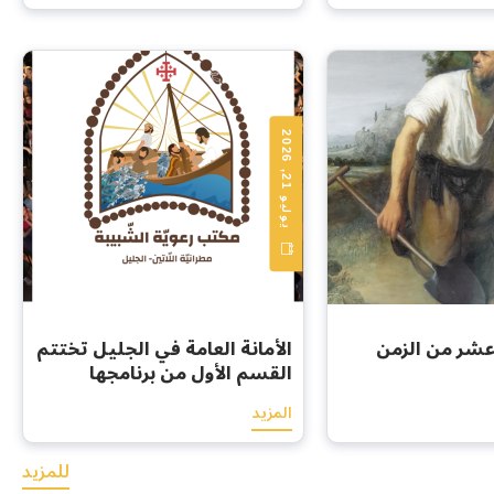
ي
و
ل
ي
و
1
,
2
0
2
2
6
 عشر من الزمن
الأمانة العامة في الجليل تختتم
القسم الأول من برنامجها
الصيفي بسلسلة من
المزيد
المبادرات الرعوية والإيمانية
للمزيد