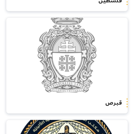
فلسطين
قبرص