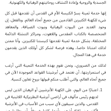
الجسدية والروحية وإعادة اكتشاف روحانيتهم الرهبانية والكهنوتية.
إنها خدمة ثمينة يسرّ الكنيسة الأم في القدس أن تقدمها قبل كل
شيء للكهنة الكثيرين القادمين من جميع أنحاء العالم. وبالفعل، إن
وجود العديد من البيوت الرهبانية وبيوت الضيافة، والمعاهد
المتخصصة بالكتاب المقدس واللاهوت، ومراكز التنشئة الدائمة
المختلفة، يشكل خدمة ثمينة تقدمها كنيستنا للكثيرين. وأنا ممتن
لذلك امتنانا خاصا، وهذه فرصة لشكر كل أولئك الذين يقدمون
خدمة في هذا المجال.
لذلك من الضروري، ونحن نقوم بهذه الخدمة الثمينة التي أرغب
في استمراريتها، أن نعتمد في أبرشيتنا القواعد الموجودة الآن في
جميع أنحاء العالم، والتي أطلب منكم قبولها بروح تعاون كنسية.
اعتبارًا من اليوم، على الكهنة الأبرشيين أو الرهبان
الذين ليس
لديهم رئيس مألوف في أراضي أبرشية البطريركية اللاتينية في
القدس، والذين سيبقون لأي سبب من الأسباب في الأبرشية
لأكثر من ثلاثة أشهر، وأينما كانوا ضيوفاً، أن يطلبوا من