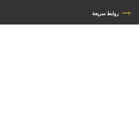
روابط سريعة
سياسة الخصوصية
مدونة قواعد السلوك
اتصل بنا
Latin Patriarchate Road
P.O.B 14152, Jerusalem 9114101
Tel
: +972 (2) 6471400
Email:
Chancellery@lpj.org