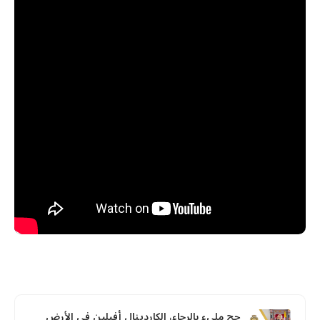
حج مليء بالرجاء، الكاردينال أفيلين في الأرض