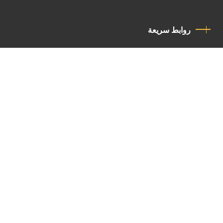
روابط سريعة
سياسة الخصوصية
مدونة قواعد السلوك
اتصل بنا
Latin Patriarchate Road
P.O.B 14152, Jerusalem 9114101
Tel
: +972 (2) 6471400
Email:
Chancellery@lpj.org