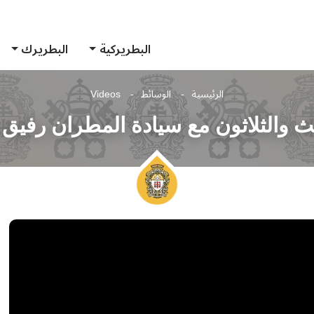
البطريركية
البطريرك
الرئيسية
الوسائط
Videos
لث والثلاثون مع سيادة المطران رفيق 