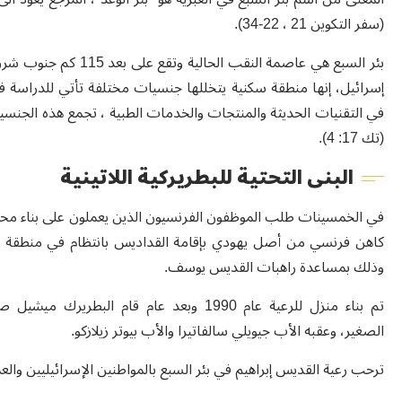
(سفر التكوين 21 ، 22-34).
إسرائيل، إنها منطقة سكنية يتخللها جنسيات مختلفة تأتي للدراسة 
في التقنيات الحديثة والمنتجات والخدمات الطبية ، تجمع هذه الجنسيات
(تك 17: 4).
البنى التحتية للبطريركية اللاتينية
في الخمسينات طلب الموظفون الفرنسيون الذين يعملون على بناء محطة 
كاهن فرنسي من أصل يهودي بإقامة القداديس بانتظام في منطقة بئر ا
وذلك بمساعدة راهبات القديس يوسف.
تم بناء منزل للرعية عام 1990 وبعد عام قام
الصغير، وعقبه الأب جيويلي سالفاتيرا والأب بيوتر زيلازكو.
ترحب رعية القديس إبراهيم في بئر السبع بالمواطنين الإسرائيليين والع