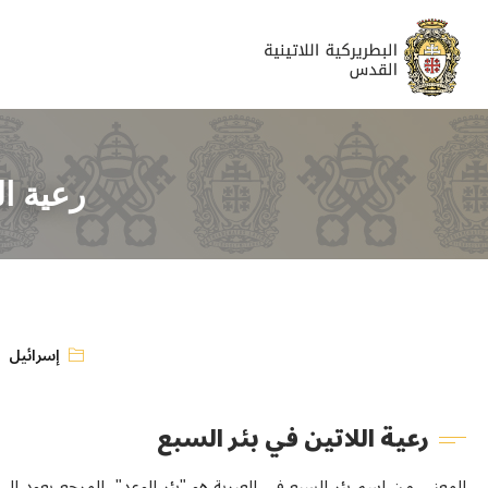
رعية ال
إسرائيل
رعية اللاتين في بئر السبع
المعنى من اسم بئر السبع في العبرية هو "بئر الوعد"، المرجع يعود ال