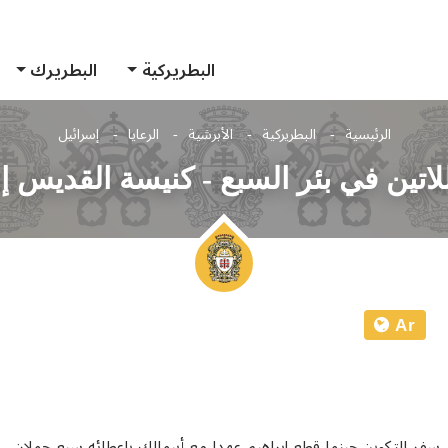
البطريركية
البطريرك
الرئيسية
البطريركية
الأبرشية
الرعايا
إسرائيل
لاتين في بئر السبع - كنيسة القديس إ
Ar
ى سفر التكوين حينما قطع إبراهيم عهدا مع أبيمالك بإعطائه سبع حملان