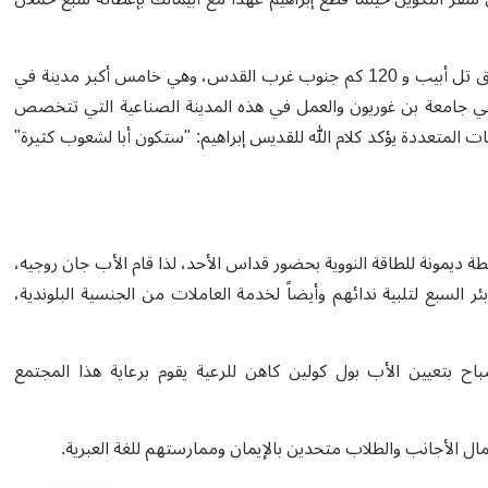
بئر السبع هي عاصمة النقب الحالية وتقع على بعد 115 كم جنوب شرق تل أبيب و 120 كم جنوب غرب القدس، وهي خامس أكبر مدينة في
في جامعة بن غوريون والعمل في هذه المدينة الصناعية التي تتخصص
 المتعددة يؤكد كلام الله للقديس إبراهيم: "ستكون أبا لشعوب كثيرة"
ديمونة للطاقة النووية بحضور قداس الأحد، لذا قام الأب جان روجيه،
لسبع لتلبية ندائهم وأيضاً لخدمة العاملات من الجنسية البلوندية،
 البطريرك ميشيل صباح بتعيين الأب بول كولين كاهن للرعية يقوم برعاية هذا المجتمع
مال الأجانب والطلاب متحدين بالإيمان وممارستهم للغة العبرية.