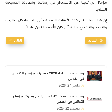
مؤخرًا "لن يُثنينا عن الاستمرار في رسالتنا وشهادتنا المسيحية
السلمية."
إن هبة الميلاد في هذه الأوقات الصعبة تأتي للخليقة كلها بالرجاء
والتجدد والتشجيع وذلك "إن كان الله معنا فمَن علينا".
السابق
التالي
رسالة عيد القيامة 2026 - بطاركة ورؤساء الكنائس
في القدس
مارس 27, 2026
رسالة عيد الميلاد ٢٠٢٥ صادرة عن ﺑﻄﺎرﻛﺔ ورؤﺳﺎء
اﻟﻜﻨﺎﺋﺲ ﻓﻲ اﻟﻘﺪس
ديسمبر 22, 2025