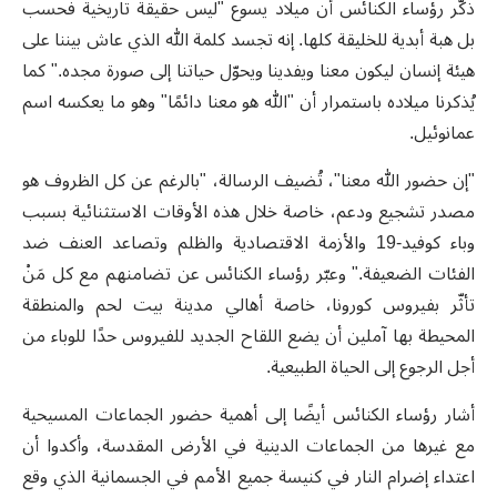
ذكّر رؤساء الكنائس أن ميلاد يسوع "ليس حقيقة تاريخية فحسب
بل هبة أبدية للخليقة كلها. إنه تجسد كلمة الله الذي عاش بيننا على
هيئة إنسان ليكون معنا ويفدينا ويحوّل حياتنا إلى صورة مجده." كما
يُذكرنا ميلاده باستمرار أن "الله هو معنا دائمًا" وهو ما يعكسه اسم
عمانوئيل.
"إن حضور الله معنا"، تُضيف الرسالة، "بالرغم عن كل الظروف هو
مصدر تشجيع ودعم، خاصة خلال هذه الأوقات الاستثنائية بسبب
وباء كوفيد-19 والأزمة الاقتصادية والظلم وتصاعد العنف ضد
الفئات الضعيفة." وعبّر رؤساء الكنائس عن تضامنهم مع كل مَنْ
تأثّر بفيروس كورونا، خاصة أهالي مدينة بيت لحم والمنطقة
المحيطة بها آملين أن يضع اللقاح الجديد للفيروس حدًا للوباء من
أجل الرجوع إلى الحياة الطبيعية.
أشار رؤساء الكنائس أيضًا إلى أهمية حضور الجماعات المسيحية
مع غيرها من الجماعات الدينية في الأرض المقدسة، وأكدوا أن
اعتداء إضرام النار في كنيسة جميع الأمم في الجسمانية الذي وقع