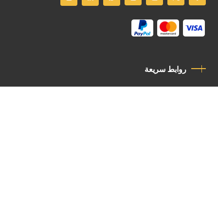
روابط سريعة
سياسة الخصوصية
مدونة قواعد السلوك
اتصل بنا
Latin Patriarchate Road
P.O.B 14152, Jerusalem 9114101
Tel
: +972 (2) 6471400