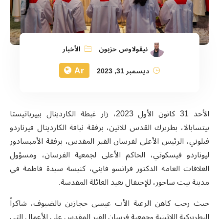
نيقولاوس حزبون
الأخبار
Ar
ديسمبر 31, 2023
الأحد 31 كانون الأول 2023، زار غبطة الكاردينال بييرباتيستا
بيتسابالا، بطريرك القدس للاتين، برفقة نيافة الكاردينال فيرناردو
فيلوني، الرئيس الأعلى لفرسان القبر المقدس، برفقة الأمبسادور
ليوناردو فيسكوتي، الحاكم الأعلى لجمعية الفرسان، ومسؤول
العلاقات العامة الدكتور فرانسو فايني، كنيسة سيدة فاطمة في
مدينة بيت ساحور، للإحتفال بعيد العائلة المقدسة.
حيث رحب كاهن الرعية الأب عيسى حجازين بالضيوف، شاكراً
البطريركية اللاتينية وجمعية فرسان القبر المقدس على الأعمال التي