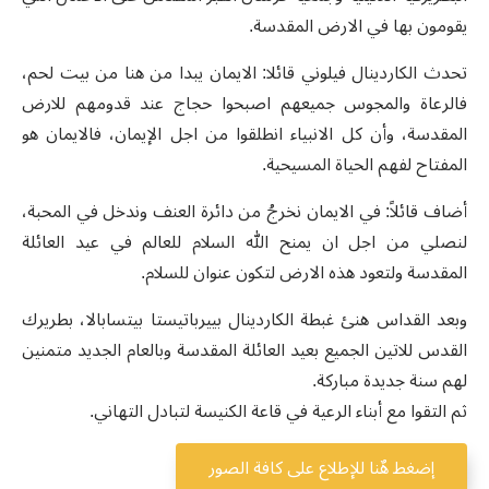
يقومون بها في الارض المقدسة.
تحدث الكاردينال فيلوني قائلا: الايمان يبدا من هنا من بيت لحم،
فالرعاة والمجوس جميعهم اصبحوا حجاج عند قدومهم للارض
المقدسة، وأن كل الانبياء انطلقوا من اجل الإيمان، فالايمان هو
المفتاح لفهم الحياة المسيحية.
أضاف قائلاً: في الايمان نخرجُ من دائرة العنف وندخل في المحبة،
لنصلي من اجل ان يمنح الله السلام للعالم في عيد العائلة
المقدسة ولتعود هذه الارض لتكون عنوان للسلام.
وبعد القداس هنئ غبطة الكاردينال بييرباتيستا بيتسابالا، بطريرك
القدس للاتين الجميع بعيد العائلة المقدسة وبالعام الجديد متمنين
لهم سنة جديدة مباركة.
ثم التقوا مع أبناء الرعية في قاعة الكنيسة لتبادل التهاني.
إضغط هٌنا للإطلاع على كافة الصور