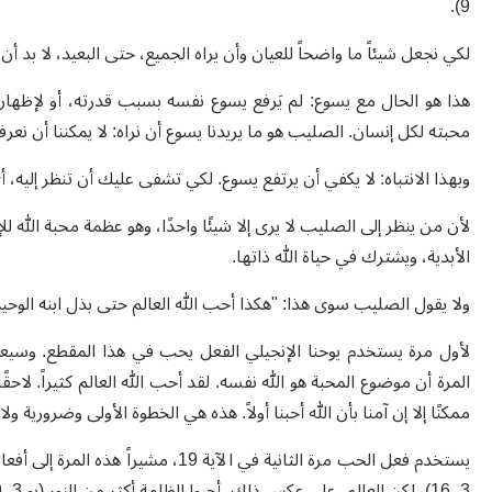
9).
لكي نجعل شيئاً ما واضحاً للعيان وأن يراه الجميع، حتى البعيد، لا بد أن 
هذا هو الحال مع يسوع: لم يَرفع يسوع نفسه بسبب قدرته، أو لإظهار 
محبته لكل إنسان. الصليب هو ما يريدنا يسوع أن نراه: لا يمكننا أن نعرفه إل
وبهذا الانتباه: لا يكفي أن يرتفع يسوع. لكي تشفى عليك أن تنظر إليه، أي
لأن من ينظر إلى الصليب لا يرى إلا شيئًا واحدًا، وهو عظمة محبة الله
الأبدية، ويشترك في حياة الله ذاتها.
ولا يقول الصليب سوى هذا: "هكذا أحب الله العالم حتى بذل ابنه الوحيد" (يو 3
المرة أن موضوع المحبة هو الله نفسه. لقد أحب الله العالم كثيراً. ل
ممكنًا إلا إن آمنا بأن الله أحبنا أولاً. هذه هي الخطوة الأولى وضرورية ولا
يستخدم فعل الحب مرة الثانية في الآية 
3، 16)، لكن العالم، على عكس ذلك، أحبوا الظلمة أكثر من النور (يو 3، 19).