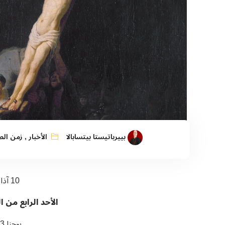
بييرباتيستا بيتسابالا
الأخبار
,
زمن الص
10 آذار 2024
الأحد الرابع من ا
يوحنا 3: 14-21