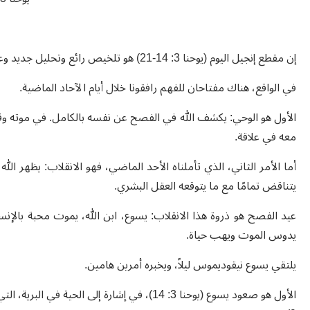
إن مقطع إنجيل اليوم (يوحنا 3: 14-21) هو تلخيص رائع وتحليل جديد وعميق للرحلة التي قمنا بها حتى الآن في زمن الصوم.
في الواقع، هناك مفتاحان للفهم رافقونا خلال أيام الآحاد الماضية.
الأول هو الوحي: يكشف الله في الفصح عن نفسه بالكامل. في موته وقيا
معه في علاقة.
أما الأمر الثاني، الذي تأملناه الأحد الماضي، فهو الانقلاب: يظهر ال
يتناقض تمامًا مع ما يتوقعه العقل البشري.
عيد الفصح هو ذروة هذا الانقلاب: يسوع، ابن الله، يموت محبة بالإ
يدوس الموت ويهب حياة.
يلتقي يسوع نيقوديموس ليلاً، ويخبره أمرين هامين.