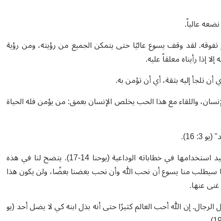
نضعه عالياً.
تفوقه. لقد وقف يسوع عاليًا حتى يتمكن الجميع من رؤيته، ومن رؤية
ا إذا رأيناه معلقاً عليه.
 أن تلجأ إليه بثقة، أي أن تؤمن به.
 للإنسان، واللقاء مع هذا الحب يخلص الإنسان بعمق: من يؤمن فله الحياة
: 16).
لأول مرة يستخدم يوحنا الإنجيلي الفعل يحب في هذا المقطع. وسيعيد استخدامها في خطاباته الوداعية (يوحنا 14-17). يتضح لنا في هذه
احقًا سيطلب منا يسوع أن نحب الله وأن نحب بعضنا بعضًا، ولن يكون هذا
 غنى عنها.
19، مشيراً هذه المرة إلى أفعال الرجال. إن الله أحب العالم كثيرًا حتى أنه بذل ابنه كي لا يضل أحد (يو