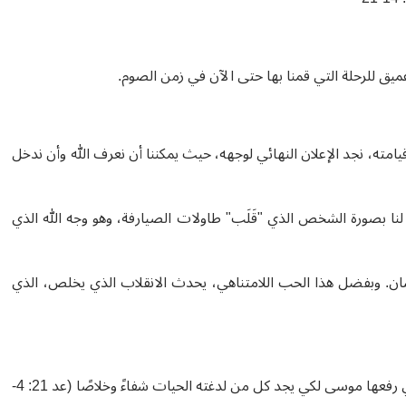
مته، نجد الإعلان النهائي لوجهه، حيث يمكننا أن نعرف الله وأن ندخل
له لنا بصورة الشخص الذي "قَلَب" طاولات الصيارفة، وهو وجه الله الذي
نسان. وبفضل هذا الحب اللامتناهي، يحدث الانقلاب الذي يخلص، الذي
الأول هو صعود يسوع (يوحنا 3: 14)، في إشارة إلى الحية في البرية، التي رفعها موسى لكي يجد كل من لدغته الحيات شفاءً وخلاصًا (عد 21: 4-