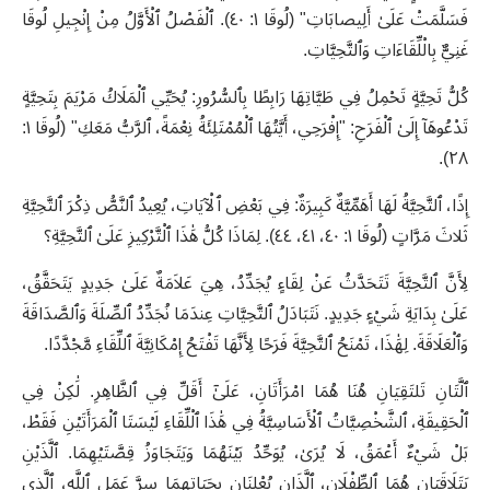
فَسَلَّمَتْ عَلَىٰ أَلِيصابَاتِ" (لُوقَا ١: ٤٠). ٱلْفَصْلُ ٱلْأَوَّلُ مِنْ إِنْجِيلِ لُوقَا
غَنِيٌّ بِالْلِّقَاءَاتِ وَٱلتَّحِيَّاتِ.
كُلُّ تَحِيَّةٍ تَحْمِلُ فِي طَيَّاتِهَا رَابِطًا بِٱلسُّرُورِ: يُحَيِّي ٱلْمَلَاكُ مَرْيَمَ بِتَحِيَّةٍ
تَدْعُوهَآ إِلَىٰ ٱلْفَرَحِ: "إِفْرَحِي، أَيَّتُهَا ٱلْمُمْتَلِئَةُ نِعْمَةً، ٱلرَّبُّ مَعَكِ" (لُوقَا ١:
٢٨).
إِذًا، ٱلتَّحِيَّةُ لَهَا أَهَمِّيَّةٌ كَبِيرَةٌ: فِي بَعْضِ ٱلْآيَاتِ، يُعِيدُ ٱلنَّصُّ ذِكْرَ ٱلتَّحِيَّةِ
ثَلاثَ مَرَّاتٍ (لُوقَا ١: ٤٠، ٤١، ٤٤). لِمَاذَا كُلُّ هَٰذَا ٱلْتَّرْكِيزِ عَلَىٰ ٱلتَّحِيَّةِ؟
لِأَنَّ ٱلتَّحِيَّةَ تَتَحَدَّثُ عَنْ لِقَاءٍ يُجَدِّدُ، هِيَ عَلاَمَةٌ عَلَىٰ جَدِيدٍ يَتَحَقَّقُ،
عَلَىٰ بِدَايَةِ شَيْءٍ جَدِيدٍ. نَتَبَادَلُ ٱلتَّحِيَّاتِ عِندَمَا نُجَدِّدُ ٱلصِّلَةَ وَٱلصَّدَاقَةَ
وَٱلْعَلَاقَةَ. لِهَٰذَا، تَمْنَحُ ٱلتَّحِيَّةَ فَرَحًا لِأَنَّهَا تَفْتَحُ إِمْكَانِيَّةَ ٱللِّقَاءِ مَّجْدَّدًا.
ٱلَّتَانِ تَلتَقِيَانِ هُنَا هُمَا امْرَأَتَانِ، عَلَىٰٓ أَقَلِّ فِي ٱلظَّاهِرِ. لَٰكِنْ فِي
ٱلْحَقِيقَةِ، ٱلشَّخْصِيَّاتُ ٱلْأَسَاسِيَّةُ فِي هَٰذَا ٱلْلِّقَاءِ لَيْسَتَا ٱلْمَرَأَتَيْنِ فَقَطْ،
بَلْ شَيْءٌ أَعْمَقُ، لَا يُرَىٰ، يُوَحِّدُ بَيْنَهُمَا وَيَتَجَاوَزُ قِصَّتَيْهِمَا. ٱلَّذَيْنِ
يَتَلَاقَيَانِ هُمَا ٱلطِّفْلَانِ، ٱلَّذَانِ يُعْلِنَانِ بِحَيَاتِهِمَا سِرَّ عَمَلِ ٱللَّهِ، ٱلَّذِي