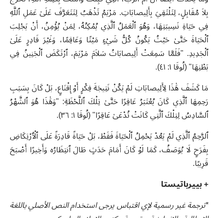
بِلاَ مُقَابِلٍ، لِتَلْتَقِيَ بِأَلِيصابَاتِ. مَرْيَمُ تَذْهَبُ لِتَتَعَرَّفَ عَلَىٰ عَمَلِ ٱللَّهِ
فِي حَيَاةِ نَسِيبَتِهَا، وَهُوَ ٱلْعَمَلُ ٱلَّذِي يُمْكِنُهُ، لِمَنْ يُؤْمِنُ، أَنْ يَجْلِبَ
ٱلْحَيَاةَ حَتَّىٰ حَيْثُ يَكُونُ كُلُّ شَيْءٍ مَيْتًا وَعَاقِمًا، وَغَيْرَ قَادِرٍ عَلَىٰ
ٱلْجَدِيدِ. "فَلَمَّا سَمِعَتْ أَلِيصابَاتُ سَلاَمَ مَرْيَمَ، ٱرْتَكَضَ ٱلْجَنِينُ فِي
بَطْنِهَا" (لُوقَا ١: ٤١).
مَا كَشَفَ هَٰذَا لِأَلِيصابَاتِ لَمْ يَكُنْ نَتِيجَةَ فِكْرٍ أَوْ إِقْنَاعٍ، بَلْ كَانَ بِسَبَبِ
رَحِمِهَا ٱلَّذِي كَانَ يُعْتَبَرُ عَاقِرًا حَتَّىٰ تِلْكَ ٱللَّحْظَةِ: "وَهَٰذَا هُوَ ٱلشَّهْرُ
ٱلسَّادِسُ لِتِلْكَ ٱلَّتِي كَانَتْ تُدْعَىٰ عَاقِرًا" (لُوقَا ١: ٣٦).
ٱلرَّحِمُ ٱلَّذِي لَمْ يَعُدْ يَحْمِلُ ٱلْحَيَاةَ فَقَطْ، بَلْ حَيَاةً قَادِرَةً عَلَى ٱلْٱرْتِكَاضِ
بِفَرَحٍ لَا يُوَصَفُ، كَمَا لَوْ كَانَ أَمَامَ حَدَثٍ طَالَ ٱنتِظَارُه وَأَخِيرًا أَصْبَحَ
قَرِيبًا.
+ بييرباتيستا
*ترجمة غير رسمية لإي اقتباس يرجى استخدام النص الأصلي باللغة