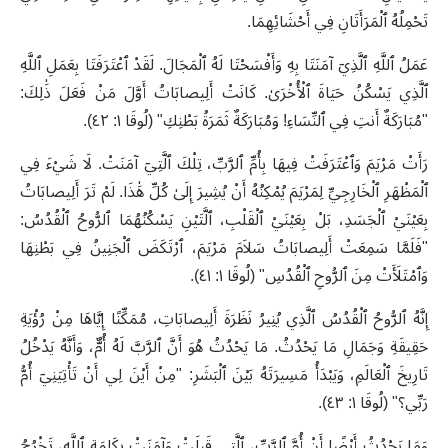
تَحْمِلُهُ ٱلْمَرَأَتَانِ فِي أَحْشَائِهِمَا.
عَمَلُ ٱللَّهِ ٱلَّذِيٓ آمَنَتَا بِهِ وَأَفْسَحْتَا لَهُ ٱلْمَجَالَ. لَقَدْ ٱعْتَرَفَتَا بِعَمَلِ ٱللَّهِ
ٱلَّذِي يَسْكُنُ حَيَاةَ ٱلْأُخْرَىٰ. كَانَتْ أَلِيصابَاتُ أَوَّلَ مَنْ فَعَلَ ذَٰلِكَ:
"مُبَارَكَةٌ أَنتِ فِي ٱلنِّسَاءِ! وَمُبَارَكَةٌ ثَمَرَةُ بَطْنِكِ" (لُوقَا ١: ٤٢).
رَأَتْ مَرْيَمَ وَٱعْتَرَفَتْ فِيهَا بِأُمِّ ٱلرَّبِّ، تِلْكَ ٱلَّتِيٓ آمَنَتْ. لَا شَيْءَ فِي
ٱلْمَظْهَرِ ٱلْخَارِجِيِّ لِمَرْيَمَ يُمْكِنُهُ أَنْ يُشِيرَ إِلَىٰ كُلِّ هَٰذَا. لَمْ تَرَ أَلِيصابَاتُ
بِعَيْنَيْ ٱلْجَسَدِ، بَلْ بِعَيْنَيْ ٱلْقَلْبِ، ٱلَّتَيْنِ يَسْكُنُهُمَا ٱلرُّوحُ ٱلْقُدُسُ:
"فَلَمَّا سَمِعَتْ أَلِيصابَاتُ سَلاَمَ مَرْيَمَ، ٱرْتَكَضَ ٱلْجَنِينُ فِي بَطْنِهَا
وَٱمْتَلَأَتْ مِنَ ٱلرُّوحِ ٱلْقُدُسِ" (لُوقَا ١: ٤١).
إِنَّهُ ٱلرُّوحُ ٱلْقُدُسُ ٱلَّذِي يُنِيرُ نَظَرَةَ أَلِيصابَاتِ، مُمَكِّنًا إِيَّاهَا مِنْ رُؤْيَةِ
حَقِيقَةِ وَجَمَالِ مَا يَحْدُثُ. مَا يَحْدُثُ هُوَ أَنَّ ٱلرَّبَّ لَهُ أُمٌّ، وَأَنَّهُ يَدْخُلُ
تَارِيخَ ٱلْعَالَمِ، وَيَبْدَأُ مَسِيرَتَهُ بَيْنَ ٱلْبَشَرِ: "مِنْ أَيْنَ لِي أَنْ تَأْتِيَنِيٓ أُمُّ
رَبِّي؟" (لُوقَا ١: ٤٣).
وَمَا يَحْدُثُ أَيْضًا أَنْ أُمَّ ٱلرَّبِّ، ٱلَّتِي قَبِلَتْ وَآمَنَتْ بِكَلِمَةِ ٱللَّهِ، تَخْرُجُ