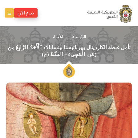
تبرع الآن
الرئيسية
الأخبار
تأمل غبطة الكاردينال بييرباتيستا بيتسابالا: ٱلْأَحَدُ ٱلرَّابِعُ مِنْ
زَمَنِ ٱلْمَجِيء - ٱلسَّنَةُ (ج)