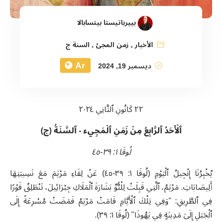
بييرباتيستا بيتسابالا
الأخبار
,
زمن المجئ
,
السنة ج
Ar
ديسمبر 19, 2024
٢٢ كَانُونِ ٱلثَّانِي ٢٠٢٤
ٱلْأَحَدُ ٱلرَّابِعُ مِنْ زَمَنِ ٱلْمَجِيء - ٱلسَّنَةُ (ج)
لُوقَا ١: ٣٩-٤٥
يُخْبِرُنَا إِنْجِيلُ ٱلْيَوْمِ (لُوقَا ١: ٣٩-٤٥) عَنْ لِقَاءِ مَرْيَمَ مَعَ نَسِيبَتِهَا
أَلِيصَابَاتِ. مَرْيَمُ، ٱلَّتِي قَبِلَتْ لِلْتُّوِّ بَشَارَةَ ٱلْمَلَاكِ جِبْرَائِيلَ، تَنْطَلِقُ فَوْرًا
فِي ٱلطَّرِيقِ: "وَفِي تِلْكَ ٱلْأَيَّامِ قَامَتْ مَرْيَمُ فَمَضَتْ مُسْرِعَةً إِلَى
ٱلْجَبَلِ إِلَىٰ مَدِينَةٍ فِي يَهُوذَا" (لُوقَا ١: ٣٩).