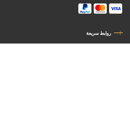
روابط سريعة
سياسة الخصوصية
مدونة قواعد السلوك
اتصل بنا
Latin Patriarchate Road
P.O.B 14152, Jerusalem 9114101
Tel
: +972 (2) 6471400
Email:
Chancellery@lpj.org