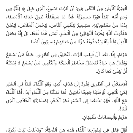
ٱلْعِبْرَةُ ٱلْأُولَىٰ مِنَ ٱلنَّصِّ هِيَ: أَنْ ٱلرَّبَّ يَسُوعَ، ٱلَّذِي حُبِلَ بِهِ لِلْتُّوِّ فِي
رَحِمِ أُمِّهِ، يَبْدَأُ فَوْرًا مَسِيرَتَهُ. هَٰذَا مَا سَيَفْعَلُهُ طُولَ حَيَاتِهِ ٱلْأَرْضِيَّةِ،
بِدْءَا مِنْ مَعْمُودِيَّتِهِ. سَيَسِيرُ لِيَلْتَقِيَ ٱلنَّاسَ، لِيَحْمِلَ ٱلْخَلاَصَ، لِيُعْلِنَ
مَلَكُوتَ ٱللَّهِ وَقُرْبَهُ ٱلنِّهَائِيَّ مِنَ ٱلْبَشَرِ. لَيْسَ هَٰذَا فَقَطْ، بَلْ إِنَّهُ يَجْعَلُ
ٱلَّذِينَ يَقْبَلُونَهُ وَيَتَّخِذُونَهُ جُزْءًا مِنْ حَيَاتِهِمْ يَسِيرُونَ أَيْضًا.
مَرْيَمُ، إِذًا، بَعْدَ أَنْ قَبِلَتِ ٱلرَّبَّ، تَنْطَلِقُ فِي ٱلطَّرِيقِ. حَيَاةُ مَنْ يَسْمَعُ
وَيَقْبَلُ هِيَ حَيَاةٌ تَتَحَمَّلُ مَخَاطِرَ ٱلْحَرَكَةِ وَٱلتَّغْيِيرِ. مَنْ يَسْمَعُ لَا يُمْكِنُهُ
أَنْ يَبْقَىٰ كَمَا كَانَ.
ٱلْاِنطِلاَقُ فِي ٱلطَّرِيقِ يَقُودُ إِلَىٰ هَدَفٍ أَكِيدٍ، وَهُوَ ٱلْلِّقَاءُ. نَبْدَأُ فِي ٱلسَّيْرِ
لِكَيْ نَلْتَقِيَ. لَوْ بَقَيْنَا جَمِيعًا ثَابِتِينَ، لَمَا تَمَكَّنَّا مِنْ ٱلْلِّقَاءِ أَبَدًا. أَمَّا ٱلْلِّقَاءُ
مَعَ ٱللَّهِ، فَهُوَ يَدْفَعُنَا إِلَى ٱلسَّيْرِ نَحْوَ ٱلْآخَرِ، لِمُشَارَكَةِ ٱلْخَلاَصِ ٱلَّذِي
نَلْنَاهُ.
مَرْيَمُ وَأَلِيصابَاتُ تَلْتَقِيَانِ.
أَوَّلُ فِعْلٍ فِي لِيتُورْجِيَا ٱلْلِّقَاءِ هَٰذِهِ هِيَ ٱلتَّحِيَّةُ: "وَدَخَلَتْ بَيْتَ زَكَرِيَّا،