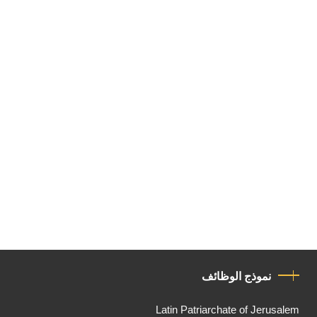
نموذج الوظائف
Latin Patriarchate of Jerusalem