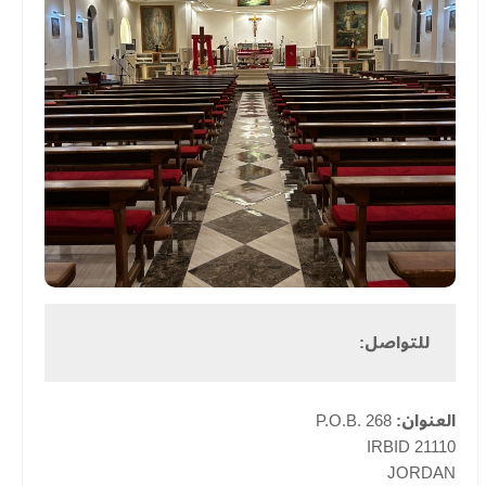
للتواصل:
العنوان:
P.O.B. 268
21110 IRBID
JORDAN