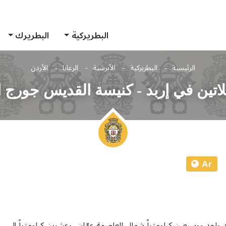
البطريركية
البطريرك
الرئيسية
البطريركية
الأبرشية
الرعايا
الأردن
لاتين في إربد - كنيسة القديس جورج 
Ar
 واحد ووسبعين كيلومتراً شمال العاصمة عمّان، وعشرين كيلومتراً إلى