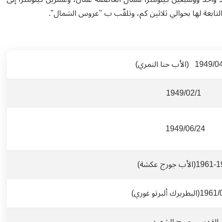
لتابعة لها بحوالي ثلاثين كم، وتلقّب ب "عروس الشمال".
1949/02/1
1949/06/24
1(الأب جورج عكشة)
طريرك ألبرتو غوري)
القديس جورج الشهيد