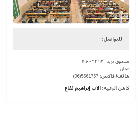
للتواصل:
صندوق بريد ٩٢٦١٢٦ - ١١١١٠
عمان
هاتف/ فاكس:
5661757(06)
كاهن الرعية:
الأب إبراهيم نفاع