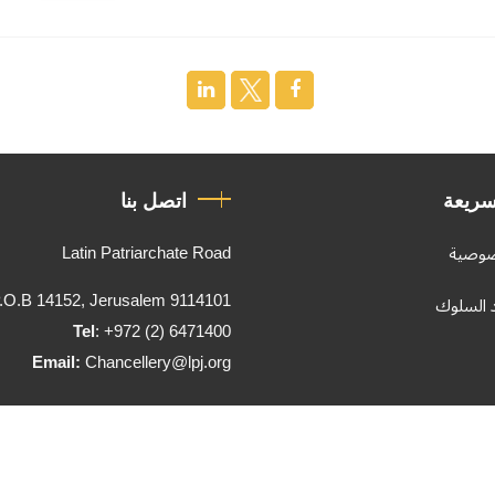
سريعة
اتصل بنا
Latin Patriarchate Road
صوصية
.O.B 14152, Jerusalem 9114101
د السلوك
Tel
: +972 (2) 6471400
Email:
Chancellery@lpj.org