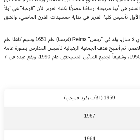
عشر هي أنها مرتبطة ارتباطًا عضويًّا بكلية الفرير، لأن "الرعية" هي أولاً
 الأول تأسيس كلية الفرير في بداية خمسينات القرن الماضي، والشق
مؤسّس "جمعية إخوة المدارس المسيحية" (الفرير) هو القديس يوحنا دي لا سال. ولد في "رينس" Reims (فرنسا) عام 1651 وسيم كاهنًا عام
الأولاد الفقراء، في ذلك العصر، ثم أصبح هدف الجمعية الرهبانية تأسيس المدارس بصورة عامة
والتعليم فيها. توفي عام 1719. أُعلن طوباويًّا عام 1888 وقديسًا عام 1950، وشفيعاً لجميع المربِّين المسيحيّيّن عام 1990، ويقع عيده في 7
1959 ( الأب زكريا فروجي)
1967
1964