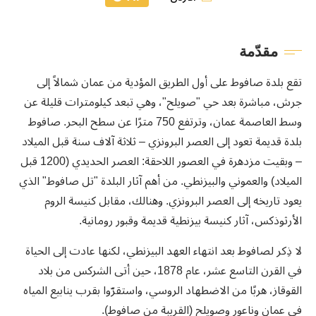
مقدّمة
تقع بلدة صافوط على أول الطريق المؤدية من عمان شمالاً إلى
جرش، مباشرة بعد حي "صويلح"، وهي تبعد كيلومترات قليلة عن
وسط العاصمة عمان، وترتفع 750 مترًا عن سطح البحر. صافوط
بلدة قديمة تعود إلى العصر البرونزي – ثلاثة آلاف سنة قبل الميلاد
– وبقيت مزدهرة في العصور اللاحقة: العصر الحديدي (1200 قبل
الميلاد) والعموني والبيزنطي. من أهم آثار البلدة "تل صافوط" الذي
يعود تاريخه إلى العصر البرونزي. وهنالك، مقابل كنيسة الروم
الأرثوذكس، آثار كنيسة بيزنطية قديمة وقبور رومانية.
لا ذِكر لصافوط بعد انتهاء العهد البيزنطي، لكنها عادت إلى الحياة
في القرن التاسع عشر، عام 1878، حين أتى الشركس من بلاد
القوقاز، هربًا من الاضطهاد الروسي، واستقرّوا بقرب ينابيع المياه
في عمان وناعور وصويلح (القريبة من صافوط).