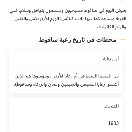
يعيش اليوم في صافوط مسيحيون ومسلمون بتوافق وسلام. ففي
القرية مساجد كما فيها ثلاث كنائس: الروم الأرثوذكس واللاتين
والروم الكاثوليك.
محطات في تاريخ رعية سافوط
أول زيارة
من السلط (
السلط هي أم رعايا الأردن، ومؤمنوها هم الذين
أسّسوا رعايا الفحيص والرميمين وعمان والزرقاء وصافوط).
افتتحت
1933