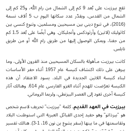
تقع بيرزيت على بُعد 9 كم إلى الشمال من رام الله، و25 كم إلى
الشمال من القدس، ويقدّر عدد سكانها اليوم ب 5 ألاف نسمة
(2016)، في تنوع ديني بين مسيحيين ومسلمين، وتنوع كنسي بين
كاثوليك (لاتين) وأرثوذكس وأنجليكان. وهي أيضًا على بُعد 1.5 كم
من جفنا، ويمكن الوصول إليها من طريق رام الله أو من طريق
نابلس.
كانت بيرزيت مـأهولة بالسكان المسيحيين منذ القرون الأولى، وما
يبرهن على ذلك اكتشاف كنيسة عام 1957 أثناء حفر الأساسات
لبناء كنيسة اللاتين الجديدة في البلد. يسود الاعتقاد أن هذه
الكنيسة تعرّضت للهدم أثناء الغزو الفارسي عام 614. وهنالك آثار
كنيسة أخرى تعود إلى العصر البيزنطي، ولربما الروماني.
بيرزيت في العهد القديم.
كلمة "بيرزيت" تحريف لاسم شخص
هو "بيرذاتو" وهو حفيد إحدى القبائل العبرية التي استوطنت البلاد
وتقاسمتها في ما بينها (سفر يشوع بن نون 16، 1-3). هنالك تفسير