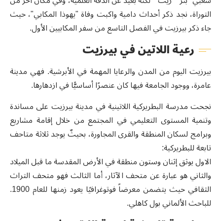
شعبي "بئر" "زيت" لكنه بعيد عن الدقّة العلمية، وفي مكان آخر من
التوراة، نجد ذكر أحداث دامية واكبت وفاة "يهوذا المكابي"، حيث
جاء ذكر بيرزيت في الفصل التاسع من سفر المكابيين الأول.
رعية اللاتين في بيرزيت
بيرزيت اليوم من المدن والرعايا المهمة في الأبرشية. فهي مدينة
عامرة، ووجود الجامعة فيها كان عنصرًا أساسيًّا في ازدهارها.
نجحت مدرسة البطريركية اللاتينية في مدينة بيرزيت على مساندة
وتنمية المستوى التعليمي في المجتمع من خلال إقامة مشاريع
وبرامج لسكان المنطقة والقرى المجاورة، بحيثٌ يوجد ثلاثة متاحف
تابعة للبطريركية:
الاول يوثق إثنان وستون منطقة في الأرض المقدسة ما قبل الميلاد
والثاني هو عبارة عن متحف الآثار، أما الثالث فهو متحف التراث
الثقافي حيث يتضمن معرضاً فوتوغرافيًا يعود زمنها للعام 1900.
للباحث الألماني بول كاهلي.