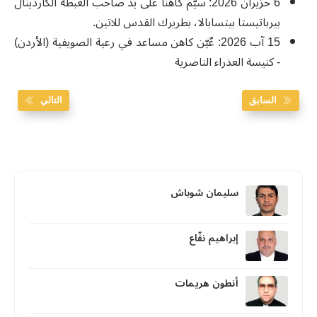
6 حزيران 2026: سيّم كاهنًا على يد صاحب الغبطة الكاردينال
بيرباتيستا بيتسابالا، بطريرك القدس للاتين.
15 آب 2026: عٌيّن كاهن مساعد في رعية الصويفية (الأردن)
- كنيسة العذراء الناصرية
السابق
التالي
سليمان شوباش
إبراهيم نفّاع
أنطون هريمات