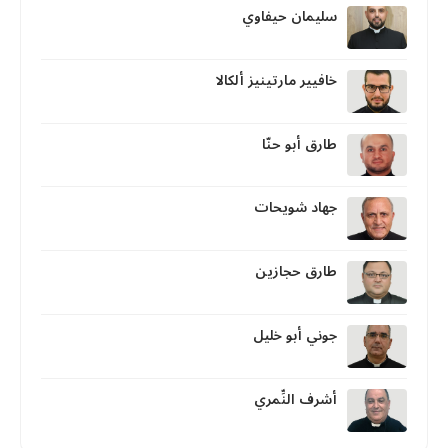
سليمان حيفاوي
خافيير مارتينيز ألكالا
طارق أبو حنّا
جهاد شويحات
طارق حجازين
جوني أبو خليل
أشرف النِّمري