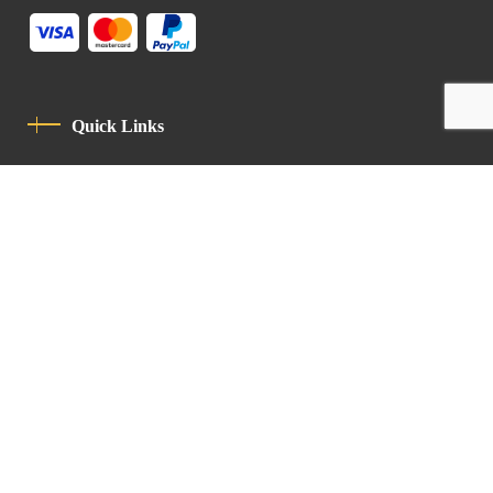
Quick Links
Privacy Policy
Code Of Conduct
Contact
Latin Patriarchate Road
P.O.B 14152, Jerusalem 9114101
Tel
: +972 (2) 6471400
Email:
Chancellery@lpj.org