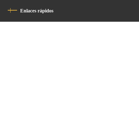
Enlaces rápidos
Política De Privacidad
Código De Conducta
Contacto
Latin Patriarchate Road
P.O.B 14152, Jerusalem 9114101
Tel
: +972 (2) 6471400
Email:
Chancellery@lpj.org
Boletín de noticias