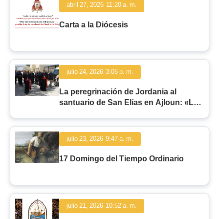
abril 27, 2026
11:20 a. m.
Carta a la Diócesis
julio 24, 2026
3:05 p. m.
La peregrinación de Jordania al
santuario de San Elías en Ajloun: «La
fidelidad del hombre y la fidelidad de
Dios»
julio 23, 2026
9:47 a. m.
17 Domingo del Tiempo Ordinario
julio 21, 2026
10:52 a. m.