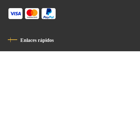
Enlaces rápidos
Política De Privacidad
Código De Conducta
Contacto
Latin Patriarchate Road
P.O.B 14152, Jerusalem 9114101
Tel
: +972 (2) 6471400