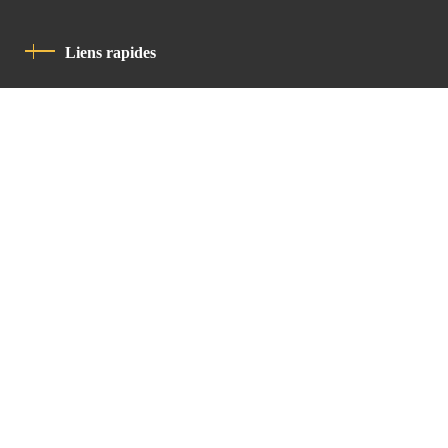
Liens rapides
Politique De Confidentialité
Charte De Comportement
contact
Latin Patriarchate Road
P.O.B 14152, Jerusalem 9114101
Tel
: +972 (2) 6471400
Email:
Chancellery@lpj.org