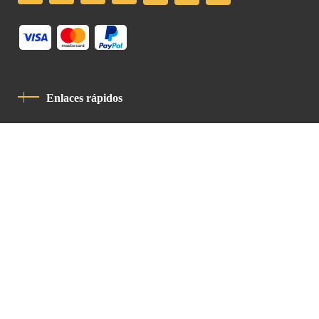
Enlaces rápidos
Política De Privacidad
Código De Conducta
Contacto
Latin Patriarchate Road
P.O.B 14152, Jerusalem 9114101
Tel
: +972 (2) 6471400