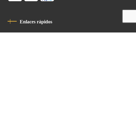
Enlaces rápidos
Política De Privacidad
Código De Conducta
Contacto
Latin Patriarchate Road
P.O.B 14152, Jerusalem 9114101
Tel
: +972 (2) 6471400
Email:
Chancellery@lpj.org