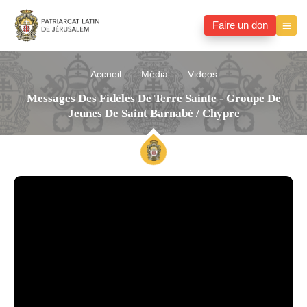
Faire un don
Accueil
Média
Videos
Messages Des Fidèles De Terre Sainte - Groupe De
Jeunes De Saint Barnabé / Chypre