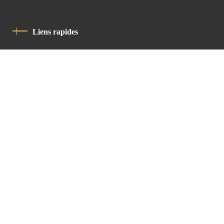
Liens rapides
Politique De Confidentialité
Charte De Comportement
contact
Latin Patriarchate Road
P.O.B 14152, Jerusalem 9114101
Tel
: +972 (2) 6471400
Email:
Chancellery@lpj.org