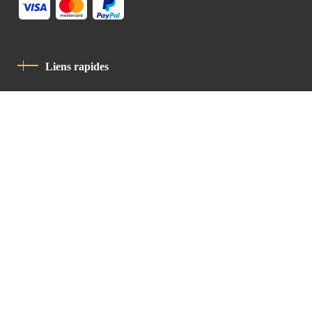
Liens rapides
Politique De Confidentialité
Charte De Comportement
contact
Latin Patriarchate Road
P.O.B 14152, Jerusalem 9114101
Tel
: +972 (2) 6471400
Email:
Chancellery@lpj.org