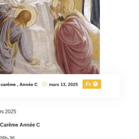
Fr
 carême
,
Année C
mars 13, 2025
rs 2025
e Carême Année C
 28b-36