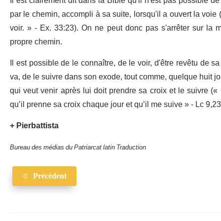
Il est clairement dit dans la Bible qu'il n'est pas possible d
par le chemin, accompli à sa suite, lorsqu'il a ouvert la voi
voir. » - Ex. 33:23). On ne peut donc pas s'arrêter sur la m
propre chemin.
Il est possible de le connaître, de le voir, d'être revêtu de s
va, de le suivre dans son exode, tout comme, quelque huit jour
qui veut venir après lui doit prendre sa croix et le suivre (
qu’il prenne sa croix chaque jour et qu’il me suive » - Lc 9,23
+ Pierbattista
Bureau des médias du Patriarcat latin Traduction
Précédent