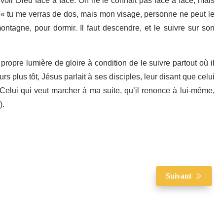
e voir Dieu face à face. On ne le connaît pas face à face, mais
e (« tu me verras de dos, mais mon visage, personne ne peut le
ontagne, pour dormir. Il faut descendre, et le suivre sur son
a propre lumière de gloire à condition de le suivre partout où il
s plus tôt, Jésus parlait à ses disciples, leur disant que celui
« Celui qui veut marcher à ma suite, qu’il renonce à lui-même,
).
Suivant