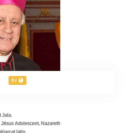
Fr
t Jala.
e Jésus Adolescent, Nazareth
iarcat latin.