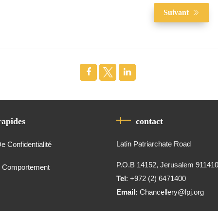
Suivant
rapides
contact
Latin Patriarchate Road
De Confidentialité
P.O.B 14152, Jerusalem 91141
e Comportement
Tel
: +972 (2) 6471400
Email:
Chancellery@lpj.org