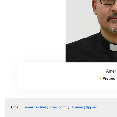
Amer 
Prêtres
Email
amernewlife@gmail.com
fr.amer@lpj.org
: 
 ; 