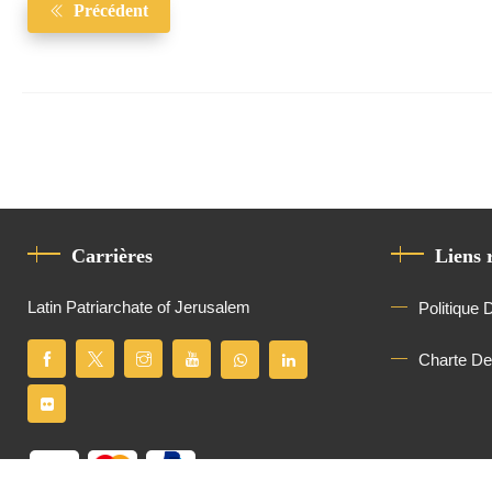
Précédent
Carrières
Liens 
Latin Patriarchate of Jerusalem
Politique 
Charte D