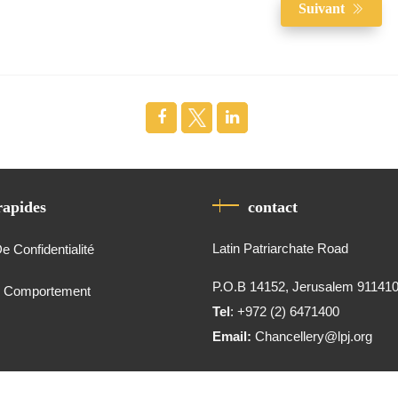
Suivant
rapides
contact
Latin Patriarchate Road
De Confidentialité
P.O.B 14152, Jerusalem 91141
e Comportement
Tel
: +972 (2) 6471400
Email:
Chancellery@lpj.org