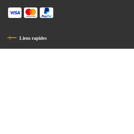
Liens rapides
Politique De Confidentialité
Charte De Comportement
contact
Latin Patriarchate Road
P.O.B 14152, Jerusalem 9114101
Tel
: +972 (2) 6471400
Email:
Chancellery@lpj.org