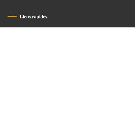
Liens rapides
Politique De Confidentialité
Charte De Comportement
contact
Latin Patriarchate Road
P.O.B 14152, Jerusalem 9114101
Tel
: +972 (2) 6471400
Email:
Chancellery@lpj.org