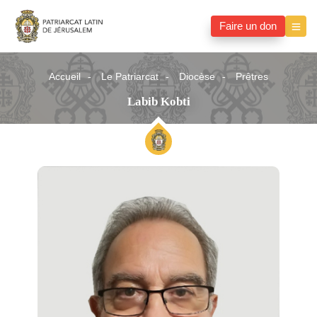
Faire un don
Accueil
Le Patriarcat
Diocèse
Prêtres
Labib Kobti