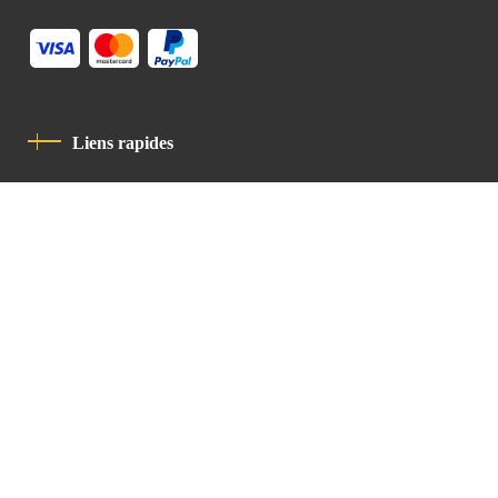
Liens rapides
Politique De Confidentialité
Charte De Comportement
contact
Latin Patriarchate Road
P.O.B 14152, Jerusalem 9114101
Tel
: +972 (2) 6471400