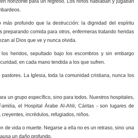
ven horizonte para un regreso. Los niños hablaban y jugaban
ombardeos.
más profundo que la destrucción: la dignidad del espíritu
 preparando comida para otros, enfermeras tratando heridas
ezan al Dios que ve y nunca olvida.
n los heridos, sepultado bajo los escombros y sin embargo
scuridad, en cada mano tendida a los que sufren.
astores. La Iglesia, toda la comunidad cristiana, nunca los
ara un grupo específico, sino para todos. Nuestros hospitales,
Familia, el Hospital Árabe Al-Ahli, Cáritas - son lugares de
creyentes, incrédulos, refugiados, niños.
n de vida o muerte. Negarse a ella no es un retraso, sino una
causa un daño profundo.