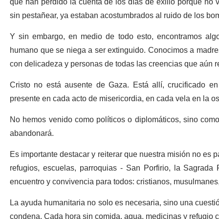
que han perdido la cuenta de los días de exilio porque no 
sin pestañear, ya estaban acostumbrados al ruido de los b
Y sin embargo, en medio de todo esto, encontramos algo 
humano que se niega a ser extinguido. Conocimos a madres
con delicadeza y personas de todas las creencias que aún r
Cristo no está ausente de Gaza. Está allí, crucificado e
presente en cada acto de misericordia, en cada vela en la o
No hemos venido como políticos o diplomáticos, sino como p
abandonará.
Es importante destacar y reiterar que nuestra misión no es p
refugios, escuelas, parroquias - San Porfirio, la Sagrada 
encuentro y convivencia para todos: cristianos, musulmanes, 
La ayuda humanitaria no solo es necesaria, sino una cuestió
condena. Cada hora sin comida, agua, medicinas y refugio 