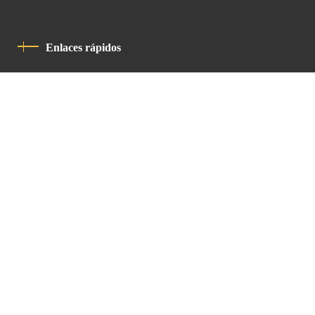
Enlaces rápidos
Política De Privacidad
Código De Conducta
Contacto
Latin Patriarchate Road
P.O.B 14152, Jerusalem 9114101
Tel
: +972 (2) 6471400
Email:
Chancellery@lpj.org