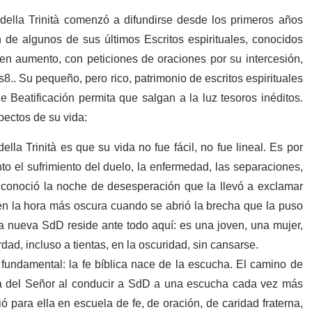
ella Trinità comenzó a difundirse desde los primeros años
 de algunos de sus últimos Escritos espirituales, conocidos
n en aumento, con peticiones de oraciones por su intercesión,
s
8
.
. Su pequeño, pero rico, patrimonio de escritos espirituales
 Beatificación permita que salgan a la luz tesoros inéditos.
pectos de su vida:
la Trinità es que su vida no fue fácil, no fue lineal. Es por
o el sufrimiento del duelo, la enfermedad, las separaciones,
 conoció la noche de desesperación que la llevó a exclamar
en la hora más oscura cuando se abrió la brecha que la puso
la nueva SdD reside ante todo aquí: es una joven, una mujer,
dad, incluso a tientas, en la oscuridad, sin cansarse.
a fundamental:
la fe bíblica nace de la escucha
. El camino de
a del Señor al conducir a SdD a una escucha cada vez más
ió para ella en escuela de fe, de oración, de caridad fraterna,