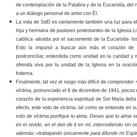
de contemplación de la Palabra y de la Eucaristía, del
a un diálogo personal de amor con Él.
La vida de SdD es ciertamente también
una luz para e
hija y hermana de pastores protestantes de la Iglesia Li
católica -atraída por el sacramento de la Eucaristía- l
Esto la impulsó a buscar aún más el corazón de l
postconciliar, entendida como unidad en la caridad y 
ofrenda viva por la unidad de la Iglesia en la orac
fraterna.
Finalmente, tal vez el rasgo más difícil de comprender:
víctima, pronunciado el 8 de diciembre de 1941, pocos 
corazón de la experiencia espiritual de Sor María dell
efecto, este voto de víctima, tal como se entiende en su
voto de víctima purifique tu alma. Deseo que tu alma se 
en el olvido, en el don de ti en mí, intercediendo sin
además:
«trabajando únicamente para difundir mi Espír