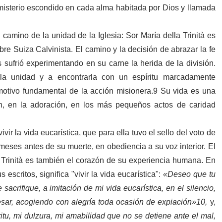
 misterio escondido en cada alma habitada por Dios y llamada
l camino de la unidad de la Iglesia
: Sor María della Trinità es
bre Suiza Calvinista. El camino y la decisión de abrazar la fe
os sufrió experimentando en su carne la herida de la división.
a unidad y a encontrarla con un espíritu marcadamente
motivo fundamental de la acción misionera.
9
Su vida es una
ión, en la adoración, en los más pequeños actos de caridad
vivir la vida eucarística
, que para ella tuvo el sello del voto de
meses antes de su muerte, en obediencia a su voz interior. El
a Trinità es también el corazón de su experiencia humana. En
s escritos, significa
"
vivir la vida eucarística
"
:
«Deseo que tu
sacrifique, a imitación de mi vida eucarística, en el silencio,
 cesar, acogiendo con alegría toda ocasión de expiación»
10
,
y,
itu, mi dulzura, mi amabilidad que no se detiene ante el mal,