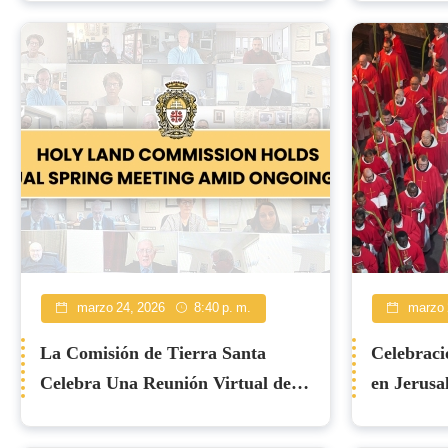
Guerra
marzo 24, 2026
8:40 p. m.
marzo 
La Comisión de Tierra Santa
Celebraci
Celebra Una Reunión Virtual de
en Jerusa
Primavera en Medio de la Guerra
– Invitaci
en Curso