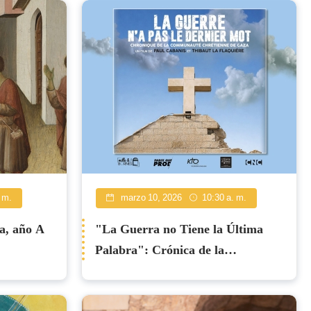
 m.
marzo 10, 2026
10:30 a. m.
a, año A
"La Guerra no Tiene la Última
Palabra": Crónica de la
Comunidad Cristiana en Gaza