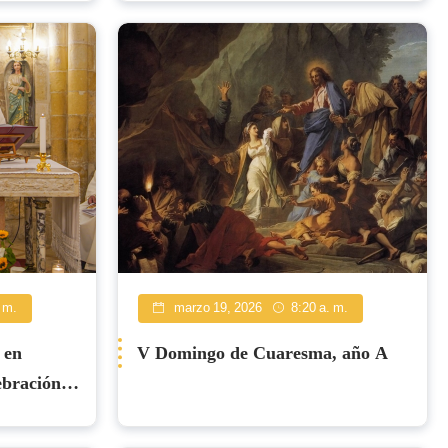
 m.
marzo 19, 2026
8:20 a. m.
 en
V Domingo de Cuaresma, año A
ebración