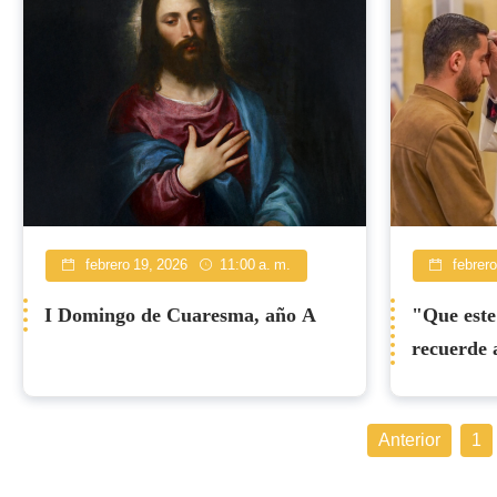
febrero 19, 2026
11:00 a. m.
febrero
I Domingo de Cuaresma, año A
"Que este
recuerde 
Cardenal 
Miércoles
Anterior
1
Procatedr