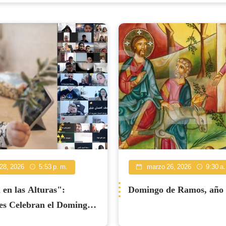
28, 2026
5:53 p. m.
marzo 26, 2026
9:30 a.
en las Alturas":
Domingo de Ramos, año
es Celebran el Domingo
con Fe a Pesar de la