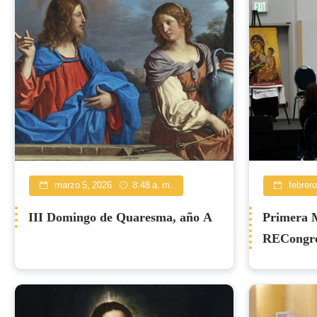
marzo 5, 2026
8:48 a. m.
febrero
III Domingo de Quaresma, año A
Primera M
RECongres
Comunida
American