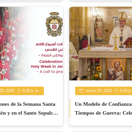
23, 2026
8:25 a. m.
marzo 20, 2026
8:05 p.
ones de la Semana Santa
Un Modelo de Confianza
lén y en el Santo Sepulcro
Tiempos de Guerra: Cel
ón a la oración.
de la Fiesta de San José