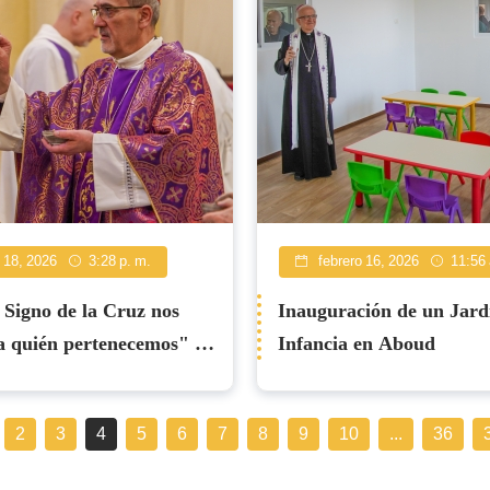
 18, 2026
3:28 p. m.
febrero 16, 2026
11:56 
 Signo de la Cruz nos
Inauguración de un Jard
a quién pertenecemos" El
Infancia en Aboud
Pizzaballa celebra el
 de Ceniza en la
2
3
4
5
6
7
8
9
10
...
36
al