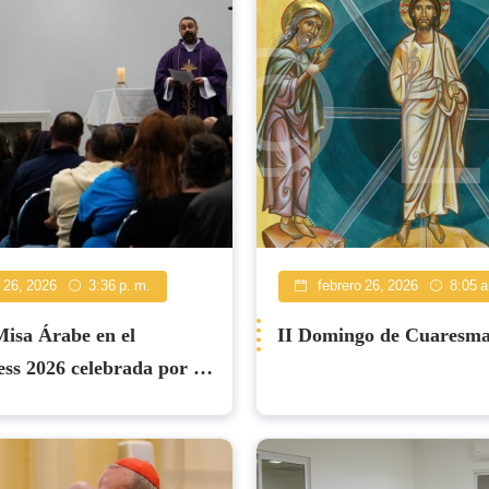
 26, 2026
3:36 p. m.
febrero 26, 2026
8:05 a
isa Árabe en el
II Domingo de Cuaresma
s 2026 celebrada por la
d Católica Árabe
a