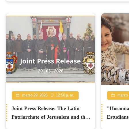
Noticias
marzo 29, 2026
12:50 p. m.
marzo 
Joint Press Release: The Latin
"Hosanna 
Patriarchate of Jerusalem and the
Estudiant
Custody of the Holy Land
de Ramos 