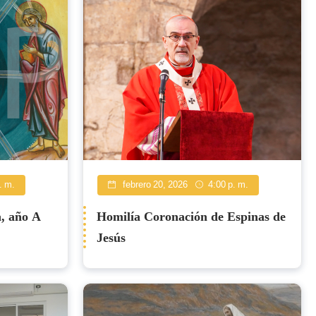
. m.
febrero 20, 2026
4:00 p. m.
, año A
Homilía Coronación de Espinas de
Jesús