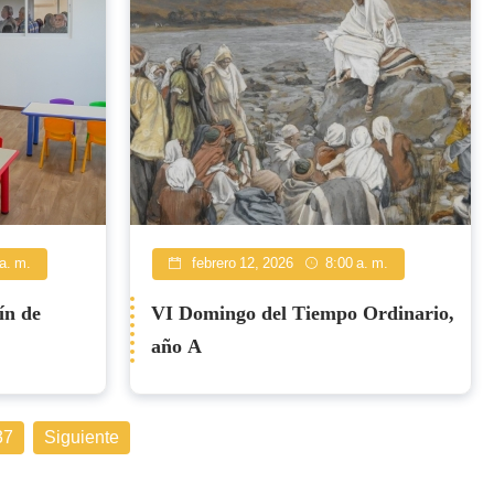
a. m.
febrero 12, 2026
8:00 a. m.
ín de
VI Domingo del Tiempo Ordinario,
año A
37
Siguiente