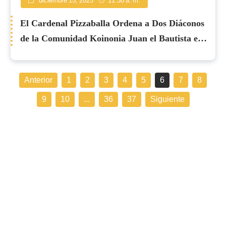
diciembre 15, 2025
11:38 a. m.
El Cardenal Pizzaballa Ordena a Dos Diáconos
de la Comunidad Koinonia Juan el Bautista en
Tiberíades
Anterior
1
2
3
4
5
6
7
8
9
10
...
36
37
Siguiente