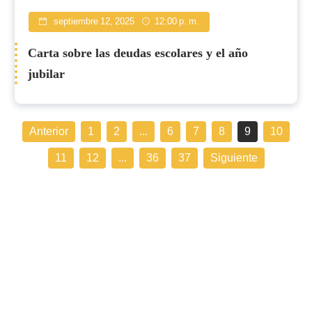
septiembre 12, 2025
12:00 p. m.
Carta sobre las deudas escolares y el año
jubilar
Anterior
1
2
...
6
7
8
9
10
11
12
...
36
37
Siguiente