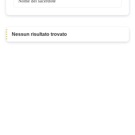
Sacerdoti
Nessun risultato trovato