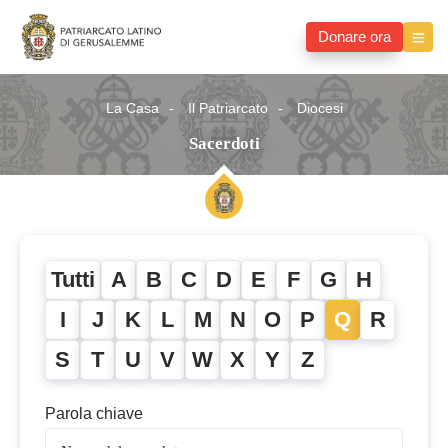
Donare ora
La Casa
Il Patriarcato
Diocesi
Sacerdoti
Tutti
A
B
C
D
E
F
G
H
I
J
K
L
M
N
O
P
Q
R
S
T
U
V
W
X
Y
Z
Parola chiave