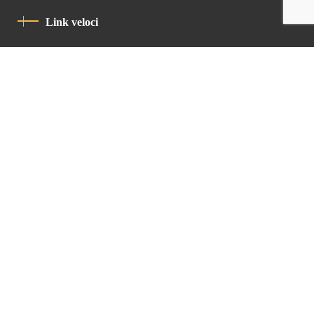
Link veloci
Informativa Sulla Privacy
Codice Di Condotta
Contatto
Latin Patriarchate Road
P.O.B 14152, Jerusalem 9114101
Tel
: +972 (2) 6471400
Email:
Chancellery@lpj.org
Newsletter