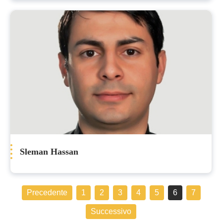
Sleman Hassan
Precedente
1
2
3
4
5
6
7
Successivo