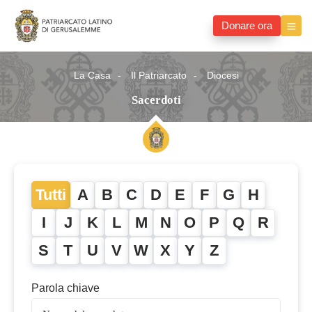
Donare ora
La Casa
Il Patriarcato
Diocesi
Sacerdoti
Tutti
A
B
C
D
E
F
G
H
I
J
K
L
M
N
O
P
Q
R
S
T
U
V
W
X
Y
Z
Parola chiave