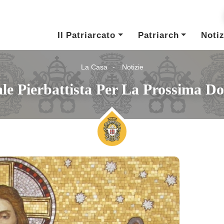
Il Patriarcato
Patriarch
Notiz
La Casa
Notizie
le Pierbattista Per La Prossima Do