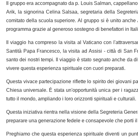
Il gruppo era accompagnato da p. Louis Salman, cappellano s
Arik, la signorina Celina Salsaa, segretaria della Segreter
comitato della scuola superiore. Al gruppo si è unito anche
programma grazie al generoso sostegno di benefattori in Itali
Il viaggio ha compreso la visita al Vaticano con l'attravers
Santità Papa Francesco, la visita ad Assisi - città di San F
santo dei nostri tempi. Il viaggio è stato segnato anche da d
vivere questa esperienza spirituale con cuori preparati.
Questa vivace partecipazione riflette lo spirito dei giovani p
Chiesa universale. È stata un'opportunità unica per i ragazz
tutto il mondo, ampliando i loro orizzonti spirituali e culturali.
Questa iniziativa rientra nella visione della Segreteria General
preparare una generazione fedele e consapevole che porti il
Preghiamo che questa esperienza spirituale diventi un punto d