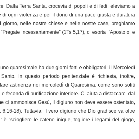
e. Dalla Terra Santa, crocevia di popoli e di fedi, eleviamo a
ne di ogni violenza e per il dono di una pace giusta e duratura
gni giorno, nelle nostre chiese e nelle nostre case, preghiamo
e. “Pregate incessantemente” (1Ts 5,17), ci esorta l’Apostolo, e
uno quaresimale ha due giorni forti e obbligatori: il Mercoledì
anto. In questo periodo penitenziale è richiesta, inoltre,
 fare astinenza nei mercoledì di Quaresima, come sono soliti
a e feconda di purificazione interiore. Ci aiuta a distaccarci dal
me ci ammonisce Gesù, il digiuno non deve essere ostentato,
 6,16-18). Tuttavia, il vero digiuno che Dio gradisce va oltre
a: è “sciogliere le catene inique, togliere i legami del giogo,