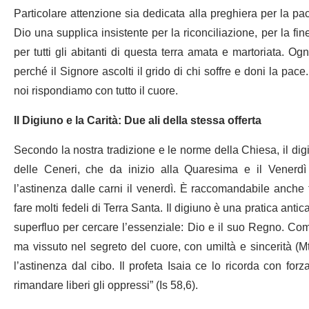
Particolare attenzione sia dedicata alla preghiera per la pac
Dio una supplica insistente per la riconciliazione, per la fi
per tutti gli abitanti di questa terra amata e martoriata. O
perché il Signore ascolti il grido di chi soffre e doni la pac
noi rispondiamo con tutto il cuore.
Il Digiuno e la Carità: Due ali della stessa offerta
Secondo la nostra tradizione e le norme della Chiesa, il digi
delle Ceneri, che da inizio alla Quaresima e il Venerdì S
l’astinenza dalle carni il venerdì. È raccomandabile anche
fare molti fedeli di Terra Santa. Il digiuno è una pratica antic
superfluo per cercare l’essenziale: Dio e il suo Regno. Co
ma vissuto nel segreto del cuore, con umiltà e sincerità (Mt
l’astinenza dal cibo. Il profeta Isaia ce lo ricorda con forz
rimandare liberi gli oppressi” (Is 58,6).