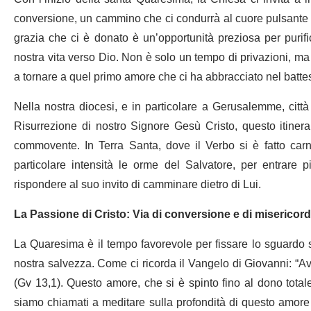
conversione, un cammino che ci condurrà al cuore pulsante d
grazia che ci è donato è un’opportunità preziosa per purific
nostra vita verso Dio. Non è solo un tempo di privazioni, ma 
a tornare a quel primo amore che ci ha abbracciato nel batte
Nella nostra diocesi, e in particolare a Gerusalemme, citt
Risurrezione di nostro Signore Gesù Cristo, questo itinera
commovente. In Terra Santa, dove il Verbo si è fatto carn
particolare intensità le orme del Salvatore, per entrare
rispondere al suo invito di camminare dietro di Lui.
La Passione di Cristo: Via di conversione e di misericord
La Quaresima è il tempo favorevole per fissare lo sguardo s
nostra salvezza. Come ci ricorda il Vangelo di Giovanni: “Av
(Gv 13,1). Questo amore, che si è spinto fino al dono total
siamo chiamati a meditare sulla profondità di questo amore 