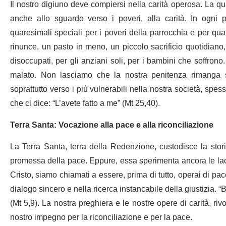
Il nostro digiuno deve compiersi nella carità operosa. La q
anche allo sguardo verso i poveri, alla carità. In ogni
quaresimali speciali per i poveri della parrocchia e per qua
rinunce, un pasto in meno, un piccolo sacrificio quotidiano, d
disoccupati, per gli anziani soli, per i bambini che soffrono
malato. Non lasciamo che la nostra penitenza rimanga st
soprattutto verso i più vulnerabili nella nostra società, spess
che ci dice: “L’avete fatto a me” (Mt 25,40).
Terra Santa: Vocazione alla pace e alla riconciliazione
La Terra Santa, terra della Redenzione, custodisce la storia
promessa della pace. Eppure, essa sperimenta ancora le lacera
Cristo, siamo chiamati a essere, prima di tutto, operai di pace
dialogo sincero e nella ricerca instancabile della giustizia. “B
(Mt 5,9). La nostra preghiera e le nostre opere di carità, riv
nostro impegno per la riconciliazione e per la pace.