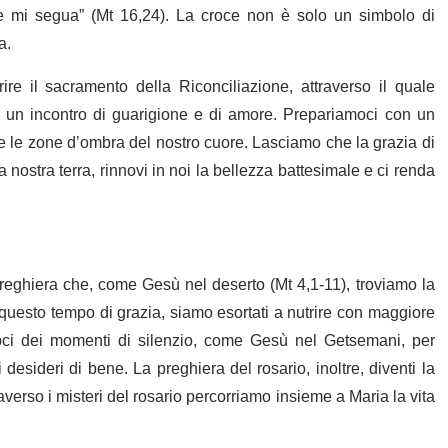
e mi segua” (Mt 16,24). La croce non è solo un simbolo di
a.
rire il sacramento della Riconciliazione, attraverso il quale
 È un incontro di guarigione e di amore. Prepariamoci con un
e le zone d’ombra del nostro cuore. Lasciamo che la grazia di
 nostra terra, rinnovi in noi la bellezza battesimale e ci renda
eghiera che, come Gesù nel deserto (Mt 4,1-11), troviamo la
n questo tempo di grazia, siamo esortati a nutrire con maggiore
moci dei momenti di silenzio, come Gesù nel Getsemani, per
 desideri di bene. La preghiera del rosario, inoltre, diventi la
raverso i misteri del rosario percorriamo insieme a Maria la vita