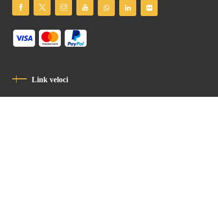
Link veloci
Informativa Sulla Privacy
Codice Di Condotta
Contatto
Latin Patriarchate Road
P.O.B 14152, Jerusalem 9114101